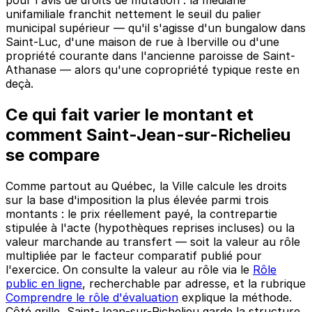
pour l'avis de droits de mutation : la médiane
unifamiliale franchit nettement le seuil du palier
municipal supérieur — qu'il s'agisse d'un bungalow dans
Saint-Luc, d'une maison de rue à Iberville ou d'une
propriété courante dans l'ancienne paroisse de Saint-
Athanase — alors qu'une copropriété typique reste en
deçà.
Ce qui fait varier le montant et
comment Saint-Jean-sur-Richelieu
se compare
Comme partout au Québec, la Ville calcule les droits
sur la base d'imposition la plus élevée parmi trois
montants : le prix réellement payé, la contrepartie
stipulée à l'acte (hypothèques reprises incluses) ou la
valeur marchande au transfert — soit la valeur au rôle
multipliée par le facteur comparatif publié pour
l'exercice. On consulte la valeur au rôle via le
Rôle
public en ligne
, recherchable par adresse, et la rubrique
Comprendre le rôle d'évaluation
explique la méthode.
Côté grille, Saint-Jean-sur-Richelieu garde la structure