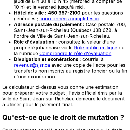
jeudi de 8 h 30 à 16 h 45 (mercredi à compter de
10 h) et le vendredi jusqu'à midi.
Hôtel de ville :
450 357-2100
pour les questions
générales ;
coordonnées complètes ici
.
Adresse postale du paiement :
Case postale 700,
Saint-Jean-sur-Richelieu (Québec) J3B 6Z8, à
l'ordre de Ville de Saint-Jean-sur-Richelieu.
Rôle d'évaluation :
consultez la valeur d'une
propriété johannaise via le
Rôle public en ligne
ou
la rubrique
Comprendre le rôle d'évaluation
.
Divulgation et exonérations :
courriel à
revenus@sjsr.ca
avec une copie de l'acte pour les
transferts non inscrits au registre foncier ou la fin
d'une exonération.
Le calculateur ci-dessus vous donne une estimation
pour préparer votre budget ; l'avis officiel émis par la
Ville de Saint-Jean-sur-Richelieu demeure le document
à utiliser pour le paiement final.
Qu'est-ce que le droit de mutation ?