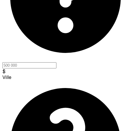
$
Ville